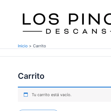
Ir
al
contenido
Inicio
Carrito
Carrito
Tu carrito está vacío.