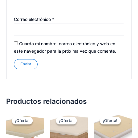
Correo electrónico
*
Guarda mi nombre, correo electrónico y web en
este navegador para la próxima vez que comente.
Productos relacionados
Este
Este
Es
¡Oferta!
¡Oferta!
¡Oferta!
¡Oferta!
¡Oferta!
¡Oferta!
producto
producto
pr
tiene
tiene
tie
múltiples
múltiples
múl