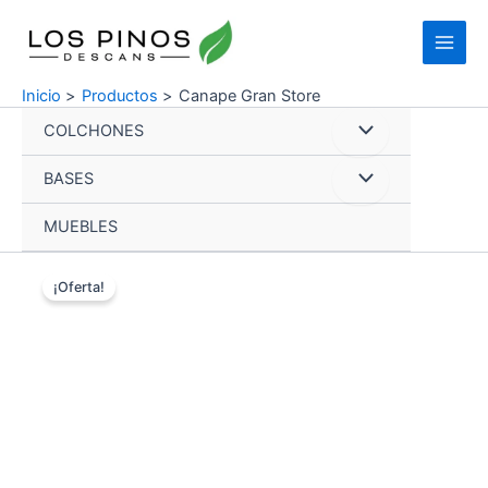
Ir
Main
al
Menu
contenido
Inicio
Productos
Canape Gran Store
COLCHONES
Alternar
BASES
menú
Alternar
MUEBLES
menú
Canape
Gran
¡Oferta!
Store
cantidad