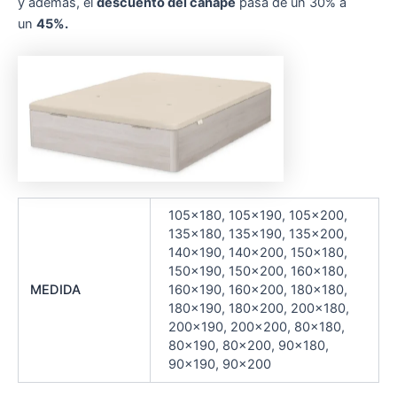
y además, el
descuento del canapé
pasa de un 30% a
un
45%.
105×180, 105×190, 105×200,
135×180, 135×190, 135×200,
140×190, 140×200, 150×180,
150×190, 150×200, 160×180,
MEDIDA
160×190, 160×200, 180×180,
180×190, 180×200, 200×180,
200×190, 200×200, 80×180,
80×190, 80×200, 90×180,
90×190, 90×200