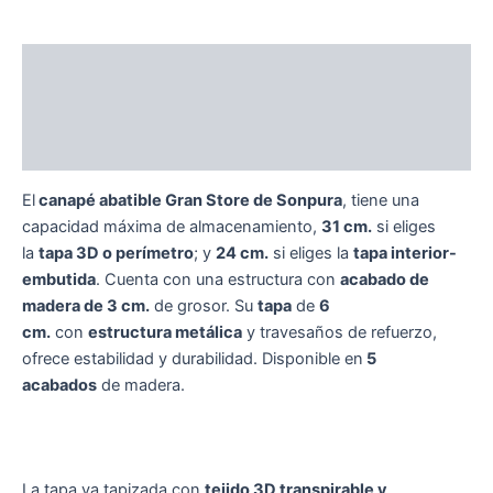
Descripción
Información adicional
Valoraciones (0)
El
canapé abatible Gran Store de Sonpura
, tiene una
capacidad máxima de almacenamiento,
31 cm.
si eliges
la
tapa 3D o perímetro
; y
24 cm.
si eliges la
tapa interior-
embutida
. Cuenta con una estructura con
acabado de
madera de 3 cm.
de grosor. Su
tapa
de
6
cm.
con
estructura metálica
y travesaños de refuerzo,
ofrece estabilidad y durabilidad. Disponible en
5
acabados
de madera.
La tapa va tapizada con
tejido 3D transpirable y