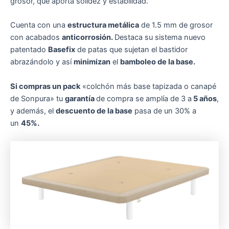
grosor, que aporta solidez y estabilidad.
Cuenta con una
estructura metálica
de 1.5 mm de grosor
con acabados
anticorrosión.
Destaca su sistema nuevo
patentado
Basefix
de patas que sujetan el bastidor
abrazándolo y así
minimizan
el
bamboleo de la base.
Si compras un pack
«colchón más base tapizada o canapé
de Sonpura» tu
garantía
de compra se amplía de 3 a
5 años
,
y además, el
descuento de la base
pasa de un 30% a
un
45%.