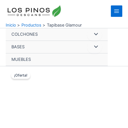
Ir
Main
al
Menu
contenido
Inicio
Productos
Tapibase Glamour
COLCHONES
Alternar
BASES
menú
Alternar
MUEBLES
menú
Tapibase
Glamour
¡Oferta!
cantidad