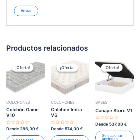
Productos relacionados
Este
Este
Es
¡Oferta!
¡Oferta!
¡Oferta!
¡Oferta!
¡Oferta!
¡Oferta!
producto
producto
pr
tiene
tiene
tie
múltiples
múltiples
múl
variantes.
variantes.
var
Las
Las
La
COLCHONES
COLCHONES
BASES
opciones
opciones
op
Colchón Game
Colchon Indra
Canape Store V1
se
se
se
V10
V6
pueden
pueden
pu
Valorado
Desde
537,00
€
con
Valorado
Valorado
elegir
elegir
ele
Desde
286,00
€
Desde
574,00
€
0
con
con
de
0
0
en
en
en
Seleccionar
5
opciones
de
de