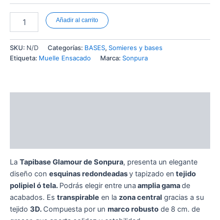
Añadir al carrito
SKU:
N/D
Categorías:
BASES
,
Somieres y bases
Etiqueta:
Muelle Ensacado
Marca:
Sonpura
Descripción
Información adicional
Valoraciones (0)
La
Tapibase Glamour de Sonpura
, presenta un elegante
diseño con
esquinas redondeadas
y tapizado en
tejido
polipiel ó tela.
Podrás elegir entre una
amplia gama
de
acabados. Es
transpirable
en la
zona central
gracias a su
tejido
3D.
Compuesta por un
marco robusto
de 8 cm. de